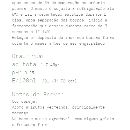
após cerca de 3h de maceração na própria
prensa. O mosto é sujeito a refrigeração até
8ºC e faz a decantação estática durante 2
dias. Após separação das borras, inicia a
fermentação que ocorre durante cerca de 3
semanas a 12-14ºC.
Estagia em depósito de inox sob borras finas
durante 6 meses antes de ser engarrafado.
Grau:
11,5%
ac total:
7,45g/L
pH:
3,25
E/100ml:
301 kJ/ 72 kcal
Notas de Prova:
Cor cereja.
Aroma a frutos vermelhos, principalmente
morango.
Na boca é muito agradável, com alguma geleia
e frescura final.